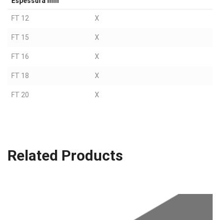
Espessura mm
FT 12
X
FT 15
X
FT 16
X
FT 18
X
FT 20
X
Related Products