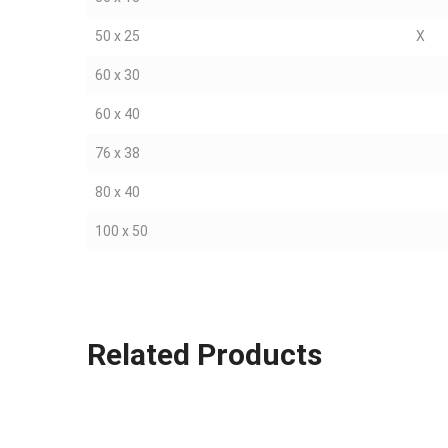
50 x 25
X
60 x 30
60 x 40
76 x 38
80 x 40
100 x 50
Related Products