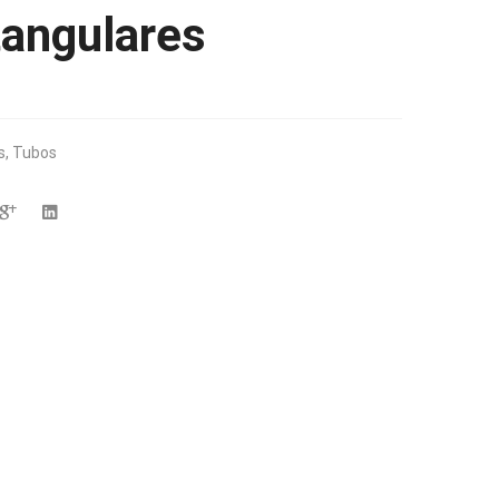
angulares
s
,
Tubos