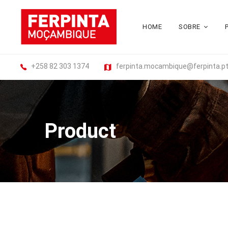
HOME
SOBRE
+258 82 303 1374
ferpinta.mocambique@ferpinta.p
Product