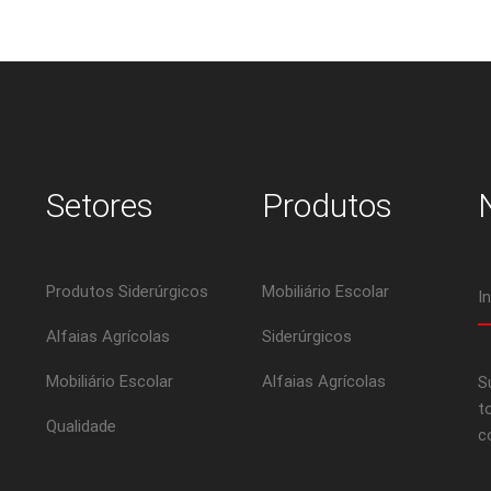
Setores
Produtos
Produtos Siderúrgicos
Mobiliário Escolar
Alfaias Agrícolas
Siderúrgicos
Mobiliário Escolar
Alfaias Agrícolas
S
t
Qualidade
c