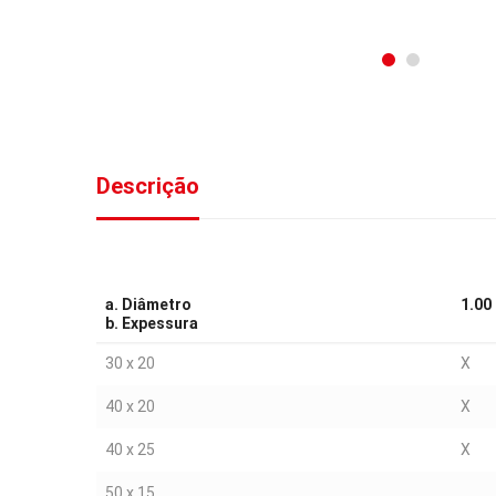
Descrição
a. Diâmetro
1.00
b. Expessura
30 x 20
X
40 x 20
X
40 x 25
X
50 x 15